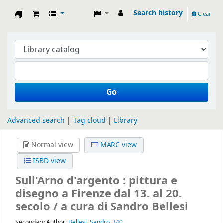
Search history
Clear
Koha online
Go
Advanced search
Tag cloud
Library
Normal view
MARC view
ISBD view
Sull'Arno d'argento : pittura e
disegno a Firenze dal 13. al 20.
secolo / a cura di Sandro Bellesi
Secondary Author:
Bellesi, Sandro, 340